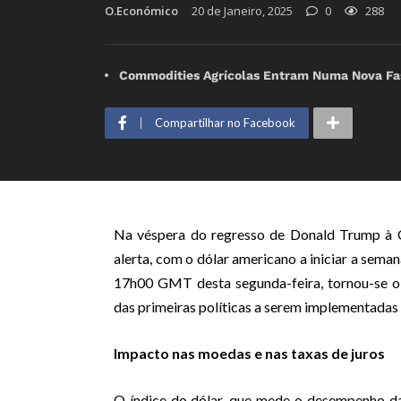
O.Económico
20 de Janeiro, 2025
0
288
Commodities Agrícolas Entram Numa Nova Fas
Compartilhar no Facebook
Na véspera do regresso de Donald Trump à C
alerta, com o dólar americano a iniciar a sema
17h00 GMT desta segunda-feira, tornou-se o f
das primeiras políticas a serem implementadas
Impacto nas moedas e nas taxas de juros
O índice do dólar, que mede o desempenho da