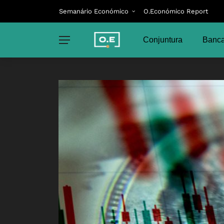
Semanário Económico
O.Económico Report
Conjuntura
Banca