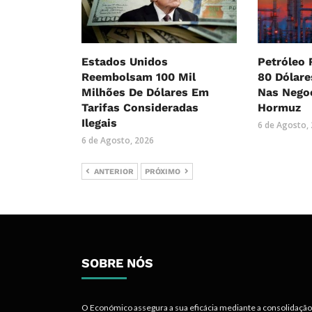
Estados Unidos
Petróleo 
Reembolsam 100 Mil
80 Dólar
Milhões De Dólares Em
Nas Nego
Tarifas Consideradas
Hormuz
Ilegais
6 de Agosto,
6 de Agosto, 2026
ANTERIOR
PRÓXIMO
SOBRE NÓS
O Económico assegura a sua eficácia mediante a consolidação