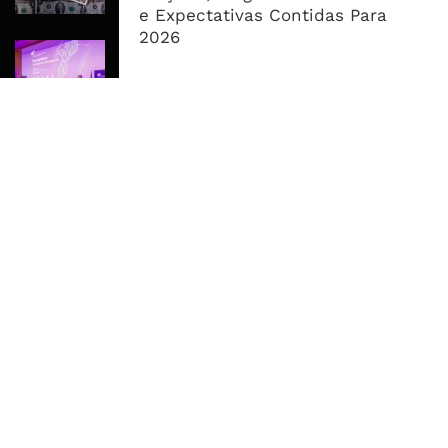
Dominar Semana Cambial
e Expectativas Contidas Para
2026
Moçambique Cria Mapa Nacional da
Banda Larga Para Orientar
Investimento e Reduzir Assimetrias
Digitais
MAIS ACESSADOS
Tempestade Tropical GEZANI Poderá
Afectar Mais De Um Milhão De
Pessoas No Centro E Sul ...
Governo admite nova operadora
para a Mozal após suspensão das
operações