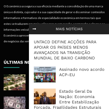
O Económico assegura a sua eficácia mediante a consolidação de uma marca
única e distinta, cujo valor é a sua capacidade de gerar e disseminar conteúdos
informativos e formativos de especialidade económica em termos tais que
estes se traduzem em mais-valias para quem recebe, acompanha e absorve as
MAIS NOTÍCIAS
informações veiculadas nos diferentes meios do projecto. Portanto, o
Económico apresenta valências importantes para os objectivos institucionais e
UNTACD DEFINE ACÇÕES PARA
de negócios das empresas.
APOIAR OS PAÍSES MENOS
AVANÇADOS NA TRANSIÇÃO
MUNDIAL DE BAIXO CARBONO
ÚLTIMAS NOTÍCIAS
Assinado novo acordo
ACP-EU
Mozambique LNG Mobiliza 28 Mil
Kits Solares Para Impulsionar Auto-
Emprego Juvenil em Cabo Delgado
Estado Geral Da
Nação: Economia
Dólar Perto de Mínimo de Dois
Entre Estabilização
Meses Com Inflação dos EUA a
Forçada, Fragilidades Estruturais