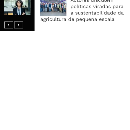
Actores discutem
Mobilizar Capital, Mas Governação
políticas viradas para
Define O Resultado
a sustentabilidade da
agricultura de pequena escala
MAIS ACESSADOS
Tempestade Tropical GEZANI Poderá
Afectar Mais De Um Milhão De
Pessoas No Centro E Sul ...
Governo admite nova operadora
para a Mozal após suspensão das
operações
CEO do Standard Bank pede ao
Governo que “saia do caminho” e
facilite os negócios