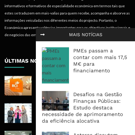
informativos e formativos de especialidade económica em termos tais que
estes se traduzem em mais-valias para quem recebe, acompanha e absorve as
informações veiculadas nos diferentes meios do projecto. Portanto, o
Económico apresenta valências importantes para os objectivos institucionais e
MAIS NOTÍCIAS
de negócios das empresas.
PMEs passam a
contar com mais 17,5
ÚLTIMAS NOTÍCIAS
M€ para
financiamento
BCI Lucra 3,34 Mil Milhões De
Meticais, Mas Crédito A Clientes
Recua 5,5%
Desafios na Gestão
Finanças Públicas:
RAIZ Arranca Com 4 Milhões De
Estudo destaca
Libras Para Criar Novas Soluções De
necessidade de aprimoramento
Financiamento Às PME
da eficiência alocativa
Banco De Desenvolvimento Pode