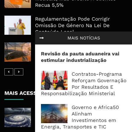
Recua 5,5%
Regulamentação Pode Corrigir
Omissão De Género Na Lei De
Conteúdo Local
MAIS NOTÍCIAS
Fundo África-Ásia Canaliza 82,8
Milhões De Dólares Para Torres E
Revisão da pauta aduaneira vai
Fibra Óptica Em África
estimular industrialização
Contratos-Programa
Reforçam Governação
Por Resultados E
MAIS ACESSADOS
Responsabilização Ministerial
Governo e Africa50
Tempestade Tropical GEZANI Poderá
Alinham
Afectar Mais De Um Milhão De
Investimentos em
Pessoas No Centro E Sul ...
Energia, Transportes e TIC