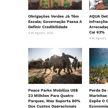
Obrigações Verdes Já Têm
AQUA Det
Escala; Governação Passa A
Infracçõe
Definir Credibilidade
Arrecada
Cai 63%
4 de Agosto, 2026
4 de Agosto,
Peace Parks Mobiliza US$
Perda De 
23 Milhões Para Quatro
Marinhas
Parques, Mas Suporta 80%
Expõe O C
Dos Custos Operacionais
Economia