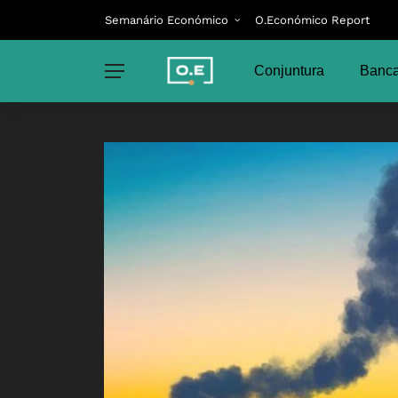
Semanário Económico
O.Económico Report
Conjuntura
Banca