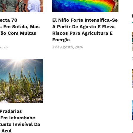
ecta 70
El Niño Forte Intensifica-Se
s Em Sofala, Mas
A Partir De Agosto E Eleva
ção Com Multas
Riscos Para Agricultura E
Energia
 2026
3 de Agosto, 2026
Pradarias
 Em Inhambane
usto Invisível Da
 Azul