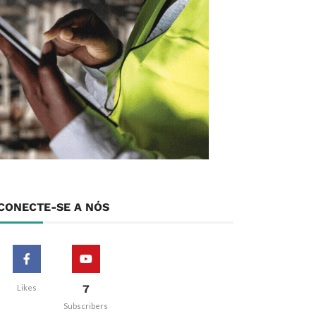
CONECTE-SE A NÓS
7
Likes
Subscribers