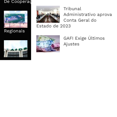
De Cooperação
Tribunal
Nova Capacidade Cimenteira Coloca
Administrativo aprova
Moçambique No Caminho Da Auto-
Conta Geral do
Suficiência E Das Exportações
Estado de 2023
Regionais
GAFI Exige Últimos
AfDB Aprova US$265 Milhões E
Ajustes
Acelera Ligação Da Zâmbia Ao
Corredor Do Lobito
MAIS ACESSADOS
Tempestade Tropical GEZANI Poderá
Afectar Mais De Um Milhão De
Pessoas No Centro E Sul ...