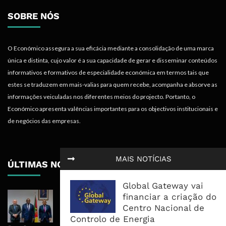
SOBRE NÓS
O Económico assegura a sua eficácia mediante a consolidação de uma marca
única e distinta, cujo valor é a sua capacidade de gerar e disseminar conteúdos
informativos e formativos de especialidade económica em termos tais que
estes se traduzem em mais-valias para quem recebe, acompanha e absorve as
informações veiculadas nos diferentes meios do projecto. Portanto, o
Económico apresenta valências importantes para os objectivos institucionais e
de negócios das empresas.
MAIS NOTÍCIAS
ÚLTIMAS NOTÍCIAS
Global Gateway vai
Moçambique E ECA Colocam
financiar a criação do
Emprego, Industrialização E
Centro Nacional de
Execução No Centro Da Nova Agenda
Controlo de Energia