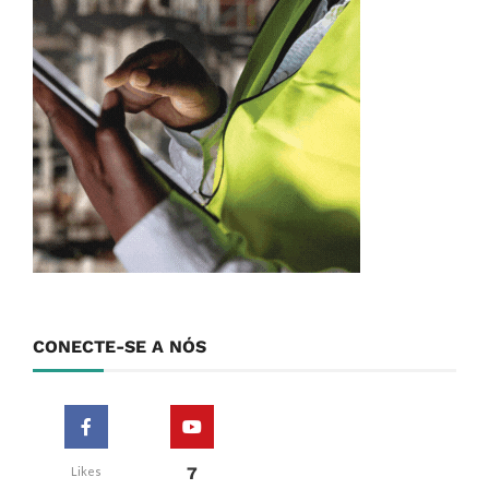
CONECTE-SE A NÓS
7
Likes