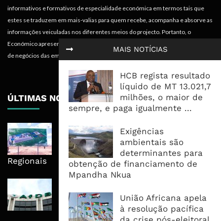
informativos e formativos de especialidade económica em termos tais que
estes se traduzem em mais-valias para quem recebe, acompanha e absorve as
informações veiculadas nos diferentes meios do projecto. Portanto, o
Económico apresenta valências importantes para os objectivos institucionais e
MAIS NOTÍCIAS
de negócios das empresas.
HCB regista resultado
líquido de MT 13.021,7
milhões, o maior de
ÚLTIMAS NOTÍCIAS
sempre, e paga igualmente ...
Nova Capacidade Cimenteira Coloca
Exigências
Moçambique No Caminho Da Auto-
ambientais são
Suficiência E Das Exportações
determinantes para
Regionais
obtenção de financiamento de
Mpandha Nkua
AfDB Aprova US$265 Milhões E
Acelera Ligação Da Zâmbia Ao
União Africana apela
Corredor Do Lobito
à resolução pacífica
da crise pós-eleitoral