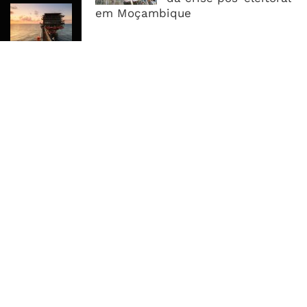
Rovuma LNG Avança Com Selecção
em Moçambique
De Consórcio EPC Antes Da FID De
2026
MAIS ACESSADOS
Tempestade Tropical GEZANI Poderá
Afectar Mais De Um Milhão De
Pessoas No Centro E Sul ...
Governo admite nova operadora
para a Mozal após suspensão das
operações
CEO do Standard Bank pede ao
Governo que “saia do caminho” e