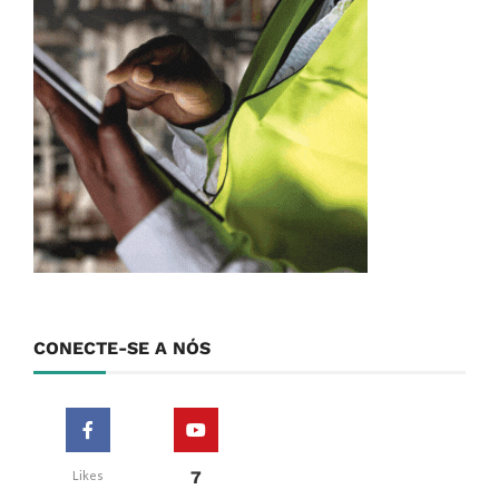
CONECTE-SE A NÓS
7
Likes