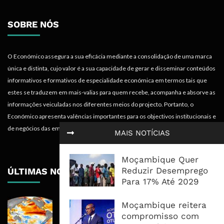
SOBRE NÓS
O Económico assegura a sua eficácia mediante a consolidação de uma marca
única e distinta, cujo valor é a sua capacidade de gerar e disseminar conteúdos
informativos e formativos de especialidade económica em termos tais que
estes se traduzem em mais-valias para quem recebe, acompanha e absorve as
informações veiculadas nos diferentes meios do projecto. Portanto, o
Económico apresenta valências importantes para os objectivos institucionais e
de negócios das empresas.
MAIS NOTÍCIAS
Moçambique Quer
Reduzir Desemprego
ÚLTIMAS NOTÍCIAS
Para 17% Até 2029
El Niño Pode Empurrar Mais 49
Moçambique reitera
Milhões Para Insegurança Alimentar
compromisso com