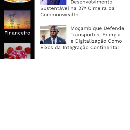
Aguda Até 2027
Desenvolvimento
Sustentável na 27ª Cimeira da
Mphanda Nkuwa Antecipa
Commonwealth
Benefícios Locais Com Electrificação
de Comunidades Antes do Fecho
Moçambique Defende
Financeiro
Transportes, Energia
e Digitalização Como
Moçambique Leva Leilão
Eixos da Integração Continental
Internacional de Gemas Para Dentro
do País e Procura Reter Mais Valor
MAIS ACESSADOS
Tempestade Tropical GEZANI Poderá
Afectar Mais De Um Milhão De
Pessoas No Centro E Sul ...