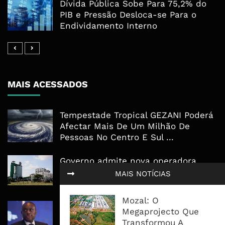
Dívida Pública Sobe Para 75,2% do
PIB e Pressão Desloca-se Para o
Endividamento Interno
MAIS ACESSADOS
Tempestade Tropical GEZANI Poderá
Afectar Mais De Um Milhão De
Pessoas No Centro E Sul ...
Governo admite nova operadora
para a Mozal após suspensão das
MAIS NOTÍCIAS
operações
Mozal: O
CEO do Standard Bank pede ao
Megaprojecto Que
Governo que “saia do caminho” e
Transformou A