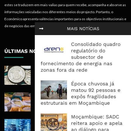
estes se traduzem em mais-valias para quem recebe, acompanha e absorve as
informações veiculadas nos diferentes meios do projecto. Portanto, o
Económico apresenta valências importantes para os objectivos institucionais e
de negócios das empresas.
MAIS NOTÍCIAS
Consolidado quadro
regulatório do
ÚLTIMAS NOTÍCIAS
subsector de
fornecimento de energia nas
Economia Moçambicana Procura
zonas fora da rede
Recuperar em 2026, Mas Crédito,
Dívida e Divisas Limitam Aceleração
Época chuvosa já
matou 92 pessoas e
Commodities Agrícolas Entram Numa
expôs fragilidades
Nova Fase de Risco Após Meses de
estruturais em Moçambique
Oferta Confortável
Moçambique: SADC
Dívida Pública Sobe Para 75,2% do
reitera apoio e apela
PIB e Pressão Desloca-se Para o
ao diálogo para