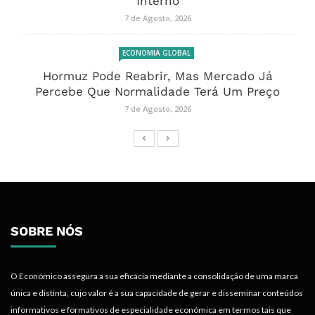
Interno
7 de Agosto, 2026
ECONOMIA GLOBAL
Hormuz Pode Reabrir, Mas Mercado Já
Percebe Que Normalidade Terá Um Preço
7 de Agosto, 2026
SOBRE NÓS
O Económico assegura a sua eficácia mediante a consolidação de uma marca
única e distinta, cujo valor é a sua capacidade de gerar e disseminar conteúdos
informativos e formativos de especialidade económica em termos tais que