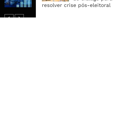
Endividamento Interno
resolver crise pós-eleitoral
MAIS ACESSADOS
Tempestade Tropical GEZANI Poderá
Afectar Mais De Um Milhão De
Pessoas No Centro E Sul ...
Governo admite nova operadora
para a Mozal após suspensão das
operações
CEO do Standard Bank pede ao
Governo que “saia do caminho” e
facilite os negócios