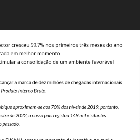
sector cresceu 59.7% nos primeiros três meses do ano
alizada em melhor momento
timular a consolidação de um ambiente favorável
lcançar a marca de dez milhões de chegadas internacionais
o Produto Interno Bruto
.
bique aproximam-se aos 70% dos níveis de 2019, portanto,
re de 2022, o nosso país registou 149 mil visitantes
no passado.
ou o FIKANI, como um momento de incentivo, no qual o