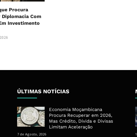
ue Procura
r Diplomacia Com
Em Investimento
o
 2026
ÚLTIMAS NOTÍCIAS
Economia Moçambicana
Procura Recuperar em 2026,
Mas Crédito, Dívida e Divisas
Limitam Aceleração
7 de Agosto, 2026
1