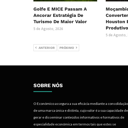
Golfe E MICE Passam A
Moçambiq
Ancorar Estratégia De
Converte
Turismo De Maior Valor
Houston 
Produtiv
5 de Agosto, 2026
5 de Agosto,
ANTERIOR
PRÓXIMO
SOBRE NÓS
O Económico assegura a sua eficácia mediante a consolidação
de uma marca única e distinta, cujo valor é a sua capacidade de
gerar e disseminar conteúdos informativos e formativos de
especialidade económica em termos tais que estes se