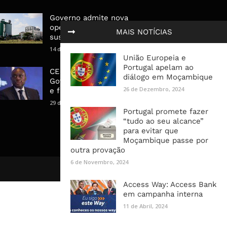
Governo admite nova
operadora para a Mozal após
MAIS NOTÍCIAS
suspensão das operações
14 de Março, 2026
União Europeia e
Portugal apelam ao
CEO do Standard Bank pede ao
diálogo em Moçambique
Governo que “saia do caminho”
26 de Dezembro, 2024
e facilite os negócios
29 de Janeiro, 2025
Portugal promete fazer
“tudo ao seu alcance”
para evitar que
Moçambique passe por
outra provação
6 de Novembro, 2024
Access Way: Access Bank
em campanha interna
11 de Abril, 2024