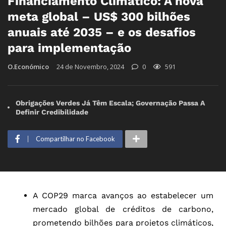
Financiamento Climático: A nova
meta global – US$ 300 bilhões
anuais até 2035 – e os desafios
para implementação
O.Económico
24 de Novembro, 2024
0
591
Obrigações Verdes Já Têm Escala; Governação Passa A
Definir Credibilidade
Compartilhar no Facebook
A COP29 marca avanços ao estabelecer um
mercado global de créditos de carbono,
prometendo bilhões para projetos climáticos,