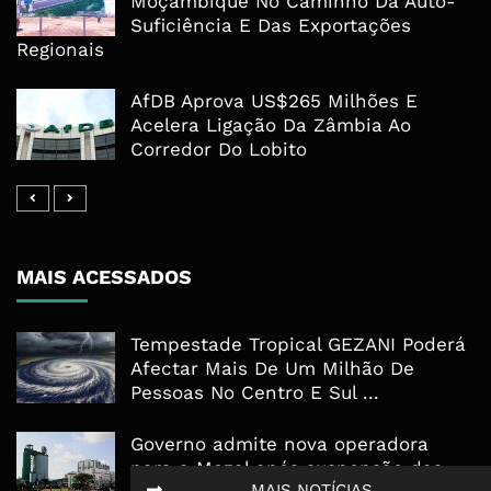
Moçambique No Caminho Da Auto-
Suficiência E Das Exportações
Regionais
AfDB Aprova US$265 Milhões E
Acelera Ligação Da Zâmbia Ao
Corredor Do Lobito
MAIS ACESSADOS
Tempestade Tropical GEZANI Poderá
Afectar Mais De Um Milhão De
Pessoas No Centro E Sul ...
Governo admite nova operadora
para a Mozal após suspensão das
MAIS NOTÍCIAS