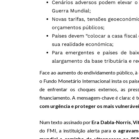
Cenários adversos podem elevar o 
Guerra Mundial;
Novas tarifas, tensões geoeconóm
orçamentos públicos;
Países devem “colocar a casa fiscal
sua realidade económica;
Para emergentes e países de baix
alargamento da base tributária e re
Face ao aumento do endividamento público, à 
o Fundo Monetário Internacional insta os país
de enfrentar os choques externos, as pre
financiamento. A mensagem-chave é clara: é
com urgência e proteger os mais vulneráve
Num texto assinado por
Era Dabla-Norris
,
Ví
do FMI, a instituição alerta para
o agravame
mundial a caminho de ultrapassar os 95