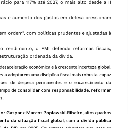
rácio para 117% até 2027, o mais alto desde a II
icas e aumento dos gastos em defesa pressionam
 em ordem”, com políticas prudentes e ajustadas à
o rendimento, o FMI defende reformas fiscais,
estruturação ordenada da dívida.
desaceleração económica e à crescente incerteza global,
es a adoptarem uma disciplina fiscal mais robusta, capaz
ssões de despesa permanentes e o encarecimento do
 tempo de
consolidar com responsabilidade, reformar
is
.
tor Gaspar
e
Marcos Poplawski-Ribeiro
, altos quadros
nto da situação fiscal global
, com
a dívida pública
% do PIB em 2025
. Os autores advertem que, caso se