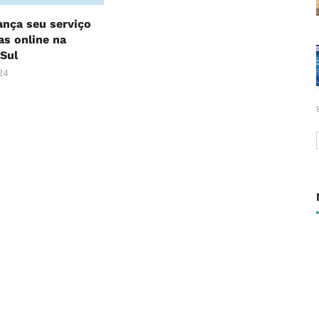
nça seu serviço
s online na
 Sul
24