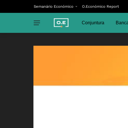
Semanário Económico
O.Económico Report
Conjuntura
Banca