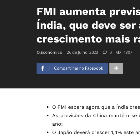
FMI aumenta previs
Índia, que deve ser
crescimento mais r
O.Económico
26 de Julho, 2023
0
1307
Compartilhar no Facebook
O FMI espera agora que a Índia cre
As previsões da China mantêm-se 
ano;
O Japão deverá crescer 1,4% este a