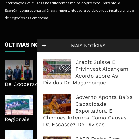
informações veiculadas nos diferentes meios do projecto. Portanto, o
Económico apresenta valências importantes para os objectivos institucionais e
de negócios das empresas.
ÚLTIMAS NOTÍCIAS
MAIS NOTÍCIAS
Credit Suisse E
Moçambique E ECA Colocam
Privinvest Alcançam
Emprego, Industrialização E
Acordo sobre As
Execução No Centro Da Nova Agenda
Dívidas De Moçambique
De Cooperação
Governo Aponta Baixa
Nova Capacidade Cimenteira Coloca
Capacidade
Moçambique No Caminho Da Auto-
Exportadora E
Suficiência E Das Exportações
Choques Internos Como Causas
Regionais
Da Escassez De Divisas
AfDB Aprova US$265 Milhões E