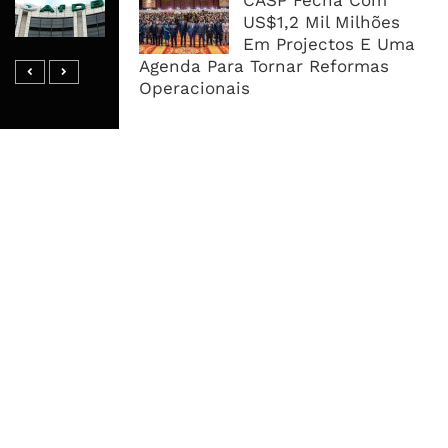
CASP Fecha Com
Acelera Ligação Da Zâmbia Ao
US$1,2 Mil Milhões
Corredor Do Lobito
Em Projectos E Uma
Agenda Para Tornar Reformas
Operacionais
MAIS ACESSADOS
Tempestade Tropical GEZANI Poderá
Afectar Mais De Um Milhão De
Pessoas No Centro E Sul ...
Governo admite nova operadora
para a Mozal após suspensão das
operações
CEO do Standard Bank pede ao
Governo que “saia do caminho” e
facilite os negócios