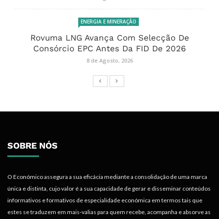
ENERGIA E MINERAÇÃO
Rovuma LNG Avança Com Selecção De
Consórcio EPC Antes Da FID De 2026
8 de Agosto, 2026
SOBRE NÓS
O Económico assegura a sua eficácia mediante a consolidação de uma marca
única e distinta, cujo valor é a sua capacidade de gerar e disseminar conteúdos
informativos e formativos de especialidade económica em termos tais que
estes se traduzem em mais-valias para quem recebe, acompanha e absorve as