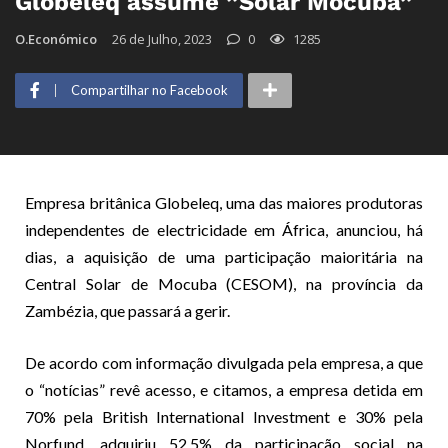
Globeleq assume ”Solar Mocuba”
O.Económico
26 de Julho, 2023
0
1285
Compartilhar no Facebook
Empresa britânica Globeleq, uma das maiores produtoras
independentes de electricidade em África, anunciou, há
dias, a aquisição de uma participação maioritária na
Central Solar de Mocuba (CESOM), na província da
Zambézia, que passará a gerir.
De acordo com informação divulgada pela empresa, a que
o “notícias” revê acesso, e citamos, a empresa detida em
70% pela British International Investment e 30% pela
Norfund, adquiriu 52,5% da participação social na