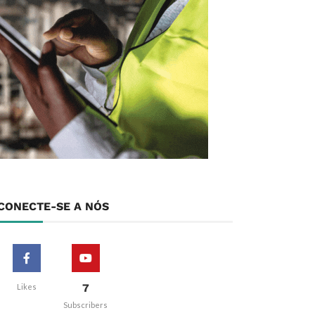
CONECTE-SE A NÓS
7
Likes
Subscribers