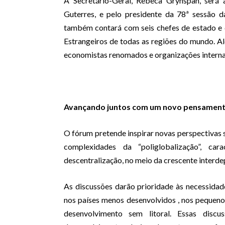
A Secretário-Geral, Rebeca Grynspan, será
Guterres, e pelo presidente da 78ª sessão 
também contará com seis chefes de estado e
Estrangeiros de todas as regiões do mundo. Alé
economistas renomados e organizações interna
Avançando juntos com um novo pensament
O fórum pretende inspirar novas perspectivas
complexidades da “poliglobalização”, car
descentralização, no meio da crescente interde
As discussões darão prioridade às necessida
nos países menos desenvolvidos , nos pequeno
desenvolvimento sem litoral. Essas disc