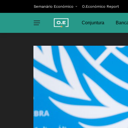
Semanário Económico
O.Económico Report
Conjuntura
Banca