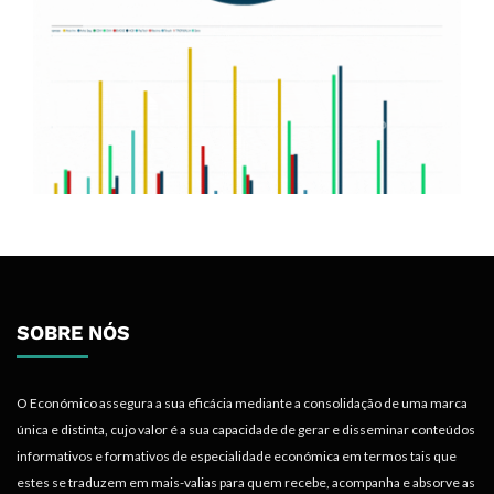
SOBRE NÓS
O Económico assegura a sua eficácia mediante a consolidação de uma marca
única e distinta, cujo valor é a sua capacidade de gerar e disseminar conteúdos
informativos e formativos de especialidade económica em termos tais que
estes se traduzem em mais-valias para quem recebe, acompanha e absorve as