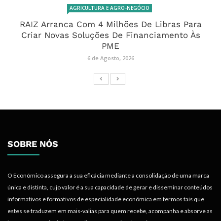
AGRICULTURA E AGRO-NEGÓCIO
RAIZ Arranca Com 4 Milhões De Libras Para
Criar Novas Soluções De Financiamento Às
PME
6 de Agosto, 2026
SOBRE NÓS
O Económico assegura a sua eficácia mediante a consolidação de uma marca
única e distinta, cujo valor é a sua capacidade de gerar e disseminar conteúdos
informativos e formativos de especialidade económica em termos tais que
estes se traduzem em mais-valias para quem recebe, acompanha e absorve as