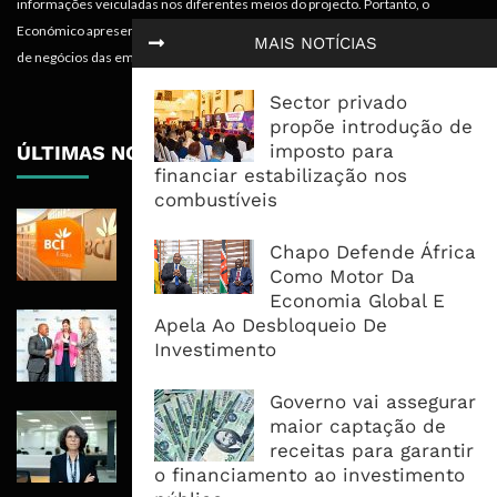
informações veiculadas nos diferentes meios do projecto. Portanto, o
Económico apresenta valências importantes para os objectivos institucionais e
MAIS NOTÍCIAS
de negócios das empresas.
Sector privado
propõe introdução de
imposto para
ÚLTIMAS NOTÍCIAS
financiar estabilização nos
combustíveis
BCI Lucra 3,34 Mil Milhões De
Meticais, Mas Crédito A Clientes
Chapo Defende África
Recua 5,5%
Como Motor Da
Economia Global E
RAIZ Arranca Com 4 Milhões De
Apela Ao Desbloqueio De
Libras Para Criar Novas Soluções De
Investimento
Financiamento Às PME
Governo vai assegurar
Banco De Desenvolvimento Pode
maior captação de
Mobilizar Capital, Mas Governação
receitas para garantir
Define O Resultado
o financiamento ao investimento