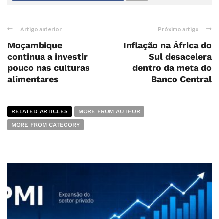
Artigo anterior
Próximo artigo
Moçambique
Inflação na África do
continua a investir
Sul desacelera
pouco nas culturas
dentro da meta do
alimentares
Banco Central
RELATED ARTICLES
MORE FROM AUTHOR
MORE FROM CATEGORY