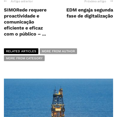
Artigo anterior
Próximo artigo
SIMORede requere
EDM engaja segunda
proactividade e
fase de digitalização
comunicação
eficiente e eficaz
com o público – ...
RELATED ARTICLES
MORE FROM AUTHOR
MORE FROM CATEGORY