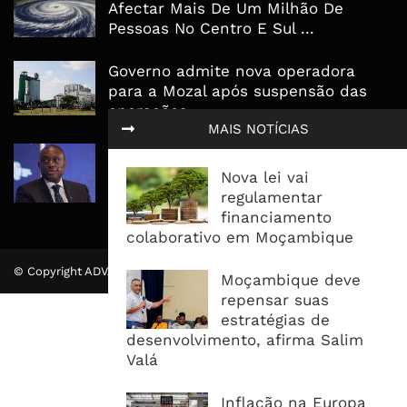
Afectar Mais De Um Milhão De
Pessoas No Centro E Sul ...
Governo admite nova operadora
para a Mozal após suspensão das
operações
MAIS NOTÍCIAS
CEO do Standard Bank pede ao
Governo que “saia do caminho” e
Nova lei vai
facilite os negócios
regulamentar
financiamento
colaborativo em Moçambique
© Copyright ADVALUE. Todos Direitos Reservados.
Moçambique deve
repensar suas
estratégias de
desenvolvimento, afirma Salim
Valá
Inflação na Europa