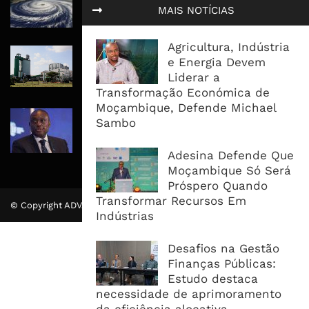
Afectar Mais De Um Milhão De
MAIS NOTÍCIAS
Pessoas No Centro E Sul ...
Agricultura, Indústria
Governo admite nova operadora
e Energia Devem
para a Mozal após suspensão das
Liderar a
operações
Transformação Económica de
Moçambique, Defende Michael
CEO do Standard Bank pede ao
Sambo
Governo que “saia do caminho” e
facilite os negócios
Adesina Defende Que
Moçambique Só Será
Próspero Quando
Transformar Recursos Em
© Copyright ADVALUE. Todos Direitos Reservados.
Indústrias
Desafios na Gestão
Finanças Públicas:
Estudo destaca
necessidade de aprimoramento