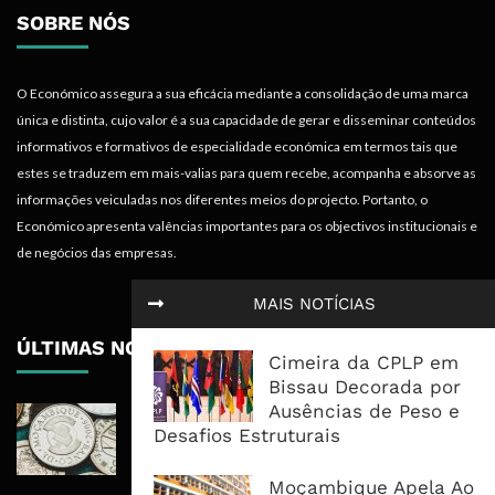
SOBRE NÓS
O Económico assegura a sua eficácia mediante a consolidação de uma marca
única e distinta, cujo valor é a sua capacidade de gerar e disseminar conteúdos
informativos e formativos de especialidade económica em termos tais que
estes se traduzem em mais-valias para quem recebe, acompanha e absorve as
informações veiculadas nos diferentes meios do projecto. Portanto, o
Económico apresenta valências importantes para os objectivos institucionais e
de negócios das empresas.
MAIS NOTÍCIAS
ÚLTIMAS NOTÍCIAS
Cimeira da CPLP em
Bissau Decorada por
Ausências de Peso e
Economia Moçambicana Procura
Desafios Estruturais
Recuperar em 2026, Mas Crédito,
Dívida e Divisas Limitam Aceleração
Moçambique Apela Ao