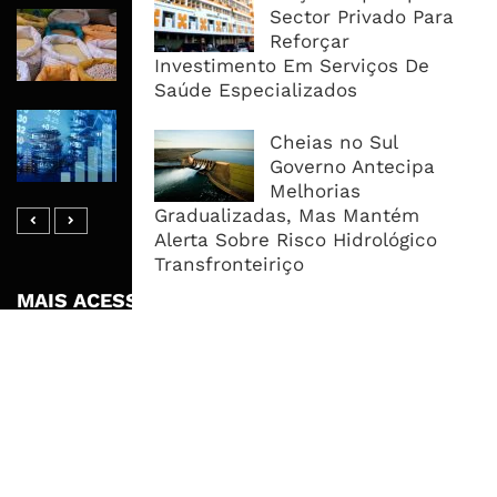
Sector Privado Para
Commodities Agrícolas Entram Numa
Reforçar
Nova Fase de Risco Após Meses de
Investimento Em Serviços De
Oferta Confortável
Saúde Especializados
Dívida Pública Sobe Para 75,2% do
Cheias no Sul
PIB e Pressão Desloca-se Para o
Governo Antecipa
Endividamento Interno
Melhorias
Gradualizadas, Mas Mantém
Alerta Sobre Risco Hidrológico
Transfronteiriço
MAIS ACESSADOS
Tempestade Tropical GEZANI Poderá
Afectar Mais De Um Milhão De
Pessoas No Centro E Sul ...
Governo admite nova operadora
para a Mozal após suspensão das