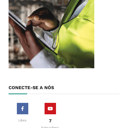
CONECTE-SE A NÓS
7
Likes
Subscribers