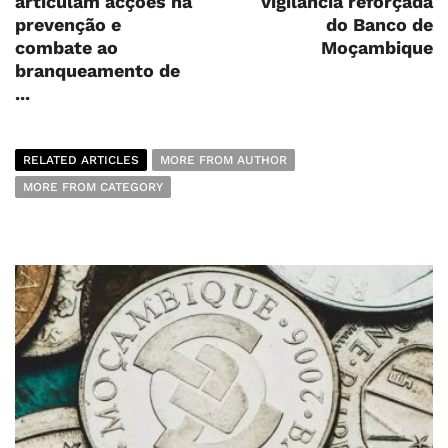
articulam acções na
vigilância reforçada
prevenção e
do Banco de
combate ao
Moçambique
branqueamento de
...
RELATED ARTICLES
MORE FROM AUTHOR
MORE FROM CATEGORY