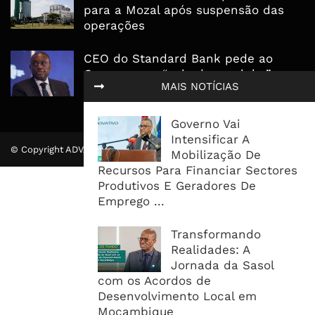
para a Mozal após suspensão das
operações
CEO do Standard Bank pede ao
Governo que “saia do caminho” e
MAIS NOTÍCIAS
facilite os negócios
Governo Vai
Intensificar A
© Copyright ADVALUE. Todos Direitos Reservados.
Mobilização De
Recursos Para Financiar Sectores
Produtivos E Geradores De
Emprego ...
Transformando
Realidades: A
Jornada da Sasol
com os Acordos de
Desenvolvimento Local em
Moçambique