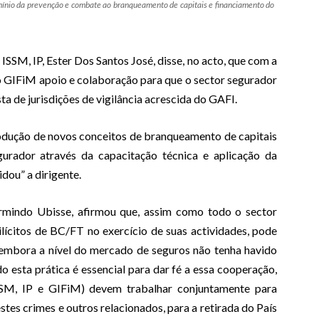
domínio da prevenção e combate ao branqueamento de capitais e financiamento do
SSM, IP, Ester Dos Santos José, disse, no acto, que com a
o GIFiM apoio e colaboração para que o sector segurador
a de jurisdições de vigilância acrescida do GAFI.
odução de novos conceitos de branqueamento de capitais
gurador através da capacitação técnica e aplicação da
dou” a dirigente.
Armindo Ubisse, afirmou que, assim como todo o sector
ilícitos de BC/FT no exercício de suas actividades, pode
embora a nível do mercado de seguros não tenha havido
esta prática é essencial para dar fé a essa cooperação,
SSM, IP e GIFiM) devem trabalhar conjuntamente para
es crimes e outros relacionados, para a retirada do País