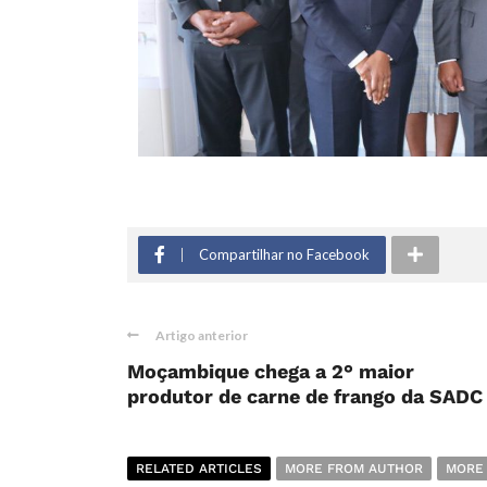
Compartilhar no Facebook
Artigo anterior
Moçambique chega a 2° maior
produtor de carne de frango da SADC
RELATED ARTICLES
MORE FROM AUTHOR
MORE