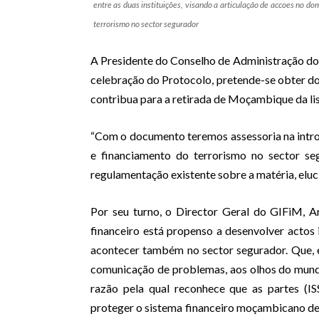
entre as duas instituições, visando a articulação de accoes no 
terrorismo no sector segurador
A Presidente do Conselho de Administração do I
celebração do Protocolo, pretende-se obter d
contribua para a retirada de Moçambique da list
“Com o documento teremos assessoria na intr
e financiamento do terrorismo no sector se
regulamentação existente sobre a matéria, eluci
Por seu turno, o Director Geral do GIFiM, 
financeiro está propenso a desenvolver actos 
acontecer também no sector segurador. Que, 
comunicação de problemas, aos olhos do mundo 
razão pela qual reconhece que as partes (I
proteger o sistema financeiro moçambicano dest