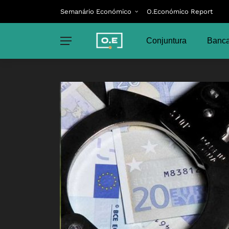
Semanário Económico
O.Económico Report
Conjuntura
Banca