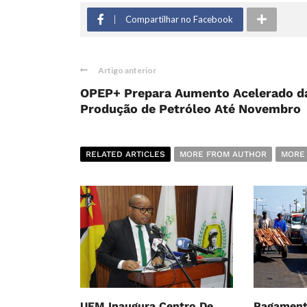
Compartilhar no Facebook
Artigo anterior
OPEP+ Prepara Aumento Acelerado d
Produção de Petróleo Até Novembro
RELATED ARTICLES
MORE FROM AUTHOR
MORE
UEM Inaugura Centro De
Pagament