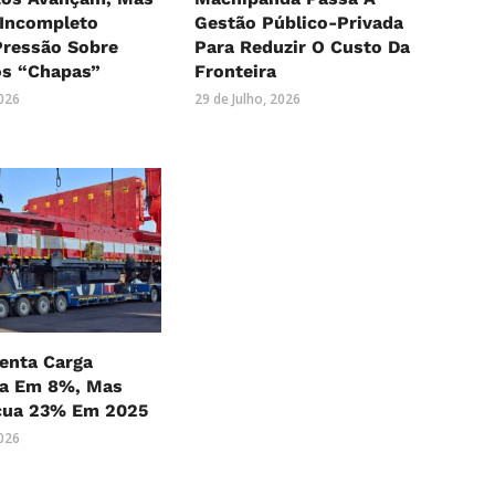
 Incompleto
Gestão Público-Privada
ressão Sobre
Para Reduzir O Custo Da
os “Chapas”
Fronteira
2026
29 de Julho, 2026
nta Carga
ia Em 8%, Mas
cua 23% Em 2025
2026