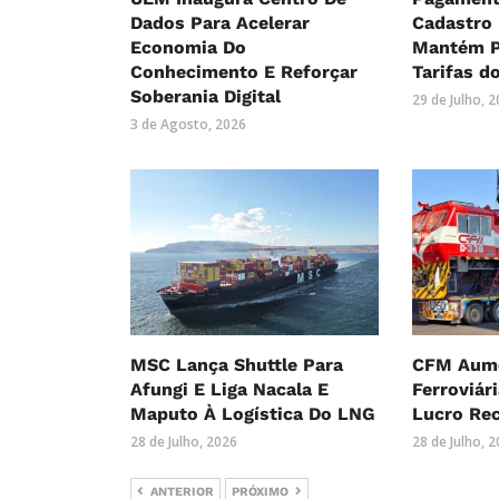
Dados Para Acelerar
Cadastro
Economia Do
Mantém P
Conhecimento E Reforçar
Tarifas d
Soberania Digital
29 de Julho, 
3 de Agosto, 2026
MSC Lança Shuttle Para
CFM Aume
Afungi E Liga Nacala E
Ferroviár
Maputo À Logística Do LNG
Lucro Re
28 de Julho, 2026
28 de Julho, 
ANTERIOR
PRÓXIMO