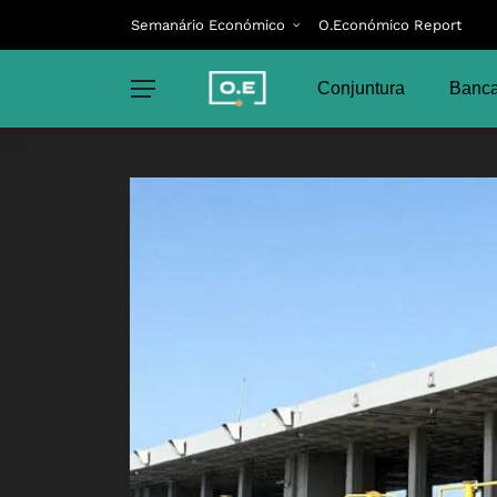
Semanário Económico
O.Económico Report
Conjuntura
Banca