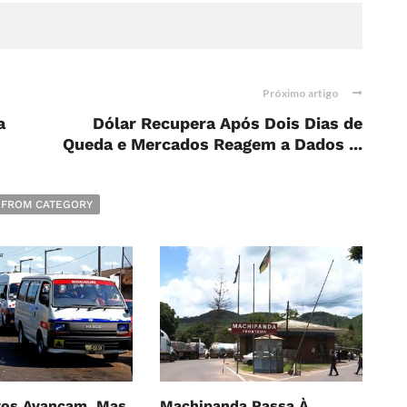
Próximo artigo
a
Dólar Recupera Após Dois Dias de
Queda e Mercados Reagem a Dados ...
 FROM CATEGORY
os Avançam, Mas
Machipanda Passa À