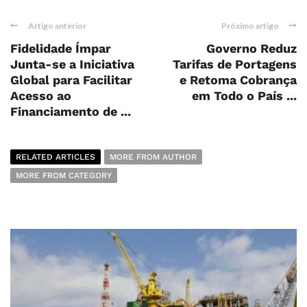
Artigo anterior
Próximo artigo
Fidelidade Ímpar
Governo Reduz
Junta-se a Iniciativa
Tarifas de Portagens
Global para Facilitar
e Retoma Cobrança
Acesso ao
em Todo o País ...
Financiamento de ...
RELATED ARTICLES
MORE FROM AUTHOR
MORE FROM CATEGORY