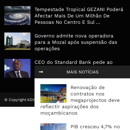
Tempestade Tropical GEZANI Poderá
Afectar Mais De Um Milhão De
Pessoas No Centro E Sul ...
Governo admite nova operadora
para a Mozal após suspensão das
operações
CEO do Standard Bank pede ao
Governo que “saia do caminho” e
MAIS NOTÍCIAS
facilite os negócios
Renovação de
contratos nos
megaprojectos deve
© Copyright ADVALUE. Todos Direitos Reservados.
reflectir aspirações dos
moçambicanos
PIB cresceu 4,7% no