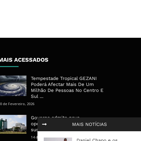
MAIS ACESSADOS
Tempestade Tropical GEZANI
Poderá Afectar Mais De Um
Milhão De Pessoas No Centro E
Sul ...
0 de Fevereiro, 2026
Governo admite nova
operadora para a Mozal após
MAIS NOTÍCIAS
suspensão das operações
14 de Março, 2026
Daniel Chapo e os