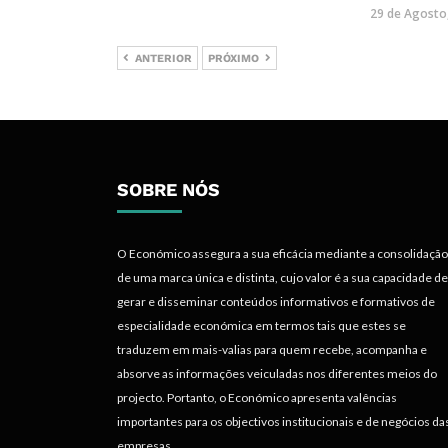
29 de Agosto
ANTERIOR
PRÓXIMO
SOBRE NÓS
O Económico assegura a sua eficácia mediante a consolidação
de uma marca única e distinta, cujo valor é a sua capacidade de
gerar e disseminar conteúdos informativos e formativos de
especialidade económica em termos tais que estes se
traduzem em mais-valias para quem recebe, acompanha e
absorve as informações veiculadas nos diferentes meios do
projecto. Portanto, o Económico apresenta valências
importantes para os objectivos institucionais e de negócios da
empresas.