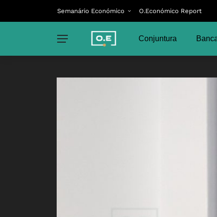
Semanário Económico
O.Económico Report
Conjuntura
Banca