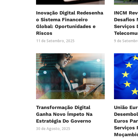
Inovação Digital Redesenha
INCM Rev
o Sistema Financeiro
Desafios 
Global: Oportunidades e
Serviços 
Riscos
Telecomu
11 de Setembro, 2025
9 de Setembr
Transformação Digital
União Eur
Ganha Novo Ímpeto Na
Desembol
Estratégia Do Governo
Euros Pa
Serviços 
30 de Agosto, 2025
Moçambi