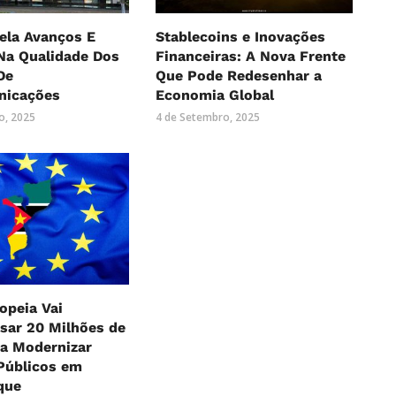
ela Avanços E
Stablecoins e Inovações
Na Qualidade Dos
Financeiras: A Nova Frente
De
Que Pode Redesenhar a
nicações
Economia Global
o, 2025
4 de Setembro, 2025
opeia Vai
sar 20 Milhões de
ra Modernizar
Públicos em
que