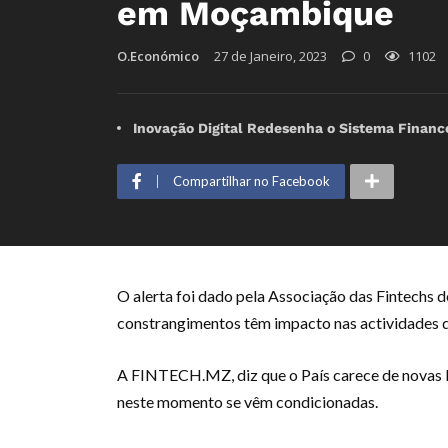
em Moçambique
O.Económico
27 de Janeiro, 2023
0
1102
Inovação Digital Redesenha o Sistema Finance
Compartilhar no Facebook
O alerta foi dado pela Associação das Fintech
constrangimentos têm impacto nas actividades d
A FINTECH.MZ, diz que o País carece de novas le
neste momento se vêm condicionadas.