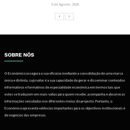
6 de Agosto, 2026
SOBRE NÓS
O Económico assegura a sua eficácia mediante a consolidação de uma marca
única e distinta, cujo valor é a sua capacidade de gerar e disseminar conteúdos
informativos e formativos de especialidade económica em termos tais que
estes se traduzem em mais-valias para quem recebe, acompanha e absorve as
informações veiculadas nos diferentes meios do projecto. Portanto, o
Económico apresenta valências importantes para os objectivos institucionais e
de negócios das empresas.