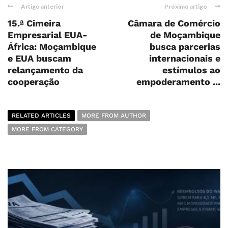
Artigo anterior
Próximo artigo
15.ª Cimeira
Câmara de Comércio
Empresarial EUA-
de Moçambique
África: Moçambique
busca parcerias
e EUA buscam
internacionais e
relançamento da
estímulos ao
cooperação
empoderamento ...
RELATED ARTICLES
MORE FROM AUTHOR
MORE FROM CATEGORY