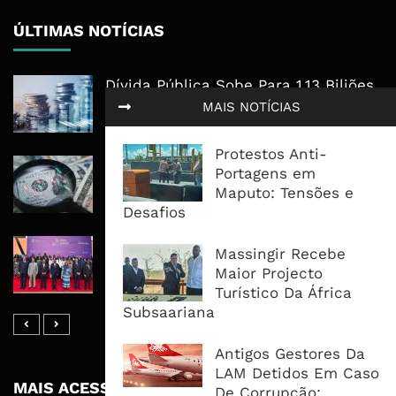
ÚLTIMAS NOTÍCIAS
Dívida Pública Sobe Para 1,13 Biliões
De Meticais E Pressão Desloca-Se
MAIS NOTÍCIAS
Para O Mercado Interno
Protestos Anti-
Dólar Mantém-Se Perto Do Mínimo
Portagens em
De Seis Semanas À Espera Dos
Maputo: Tensões e
Dados Do Emprego
Desafios
Moçambique Apresenta Potencial
Massingir Recebe
Energético À Africa50 Para Atrair
Maior Projecto
Novos Investimentos
Turístico Da África
Subsaariana
Antigos Gestores Da
LAM Detidos Em Caso
MAIS ACESSADOS
De Corrupção;