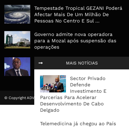
Tempestade Tropical GEZANI Poderá
Afectar Mais De Um Milhão De
Pessoas No Centro E Sul ...
Governo admite nova operadora
para a Mozal após suspensão das
operações
CEO do Standard Bank pede ao
MAIS NOTÍCIAS
Governo que “saia do caminho” e
facilite os negócios
Sector Privado
Defende
Investimento E
Parcerias Para Acelerar
© Copyright ADVALUE. Todos Direitos Reservados.
Desenvolvimento De Cabo
Delgado
Telemedicina já chegou ao País