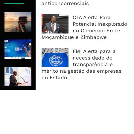
anticoncorrenciais
Rovuma LNG Avança Com Selecção
CTA Alerta Para
De Consórcio EPC Antes Da FID De
Potencial Inexplorado
2026
no Comércio Entre
Moçambique e Zimbabwe
Maputo Vai Acolher Cimeira Africana
De Traveltech E Coloca Digitalização
FMI Alerta para a
No Centro Da Agenda Turística
necessidade de
transparência e
ATIDI Quer Duplicar Capital E Elevar
mérito na gestão das empresas
Garantias Para US$20 Mil Milhões
do Estado ...
Por Ano
MAIS ACESSADOS