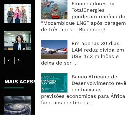
Financiadores da
RAIZ Arranca Com 4 Milhões De
TotalEnergies
Libras Para Criar Novas Soluções De
ponderam reinício do
Financiamento Às PME
“Mozambique LNG” após paragem
de três anos – Bloomberg
Banco De Desenvolvimento Pode
Mobilizar Capital, Mas Governação
Em apenas 30 dias,
Define O Resultado
LAM reduz divida em
US$ 47,3 milhões e
deixa de ser ...
Banco Africano de
MAIS ACESSADOS
Desenvolvimento revê
em baixa as
previsões económicas para África
Tempestade Tropical GEZANI Poderá
face aos contínuos ...
Afectar Mais De Um Milhão De
Pessoas No Centro E Sul ...
Governo admite nova operadora