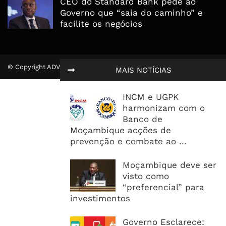
CEO do Standard Bank pede ao
Governo que “saia do caminho” e
facilite os negócios
© Copyright ADVALUE. Todos Direitos Reservados.
MAIS NOTÍCIAS
INCM e UGPK
harmonizam com o
Banco de
Moçambique acções de
prevenção e combate ao ...
Moçambique deve ser
visto como
“preferencial” para
investimentos
Governo Esclarece: