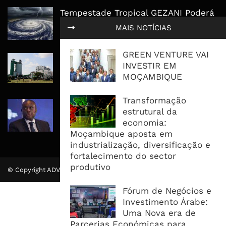
Tempestade Tropical GEZANI Poderá
Afectar Mais De Um Milhão De
MAIS NOTÍCIAS
Pessoas No Centro E Sul ...
GREEN VENTURE VAI
Governo admite nova operadora
INVESTIR EM
para a Mozal após suspensão das
MOÇAMBIQUE
operações
Transformação
CEO do Standard Bank pede ao
estrutural da
Governo que “saia do caminho” e
economia:
facilite os negócios
Moçambique aposta em
industrialização, diversificação e
fortalecimento do sector
produtivo
© Copyright ADVALUE. Todos Direitos Reservados.
Fórum de Negócios e
Investimento Árabe:
Uma Nova era de
Parcerias Económicas para