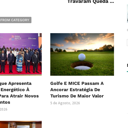
Travaram Queda ...
 FROM CATEGORY
ue Apresenta
Golfe E MICE Passam A
 Energético À
Ancorar Estratégia De
Para Atrair Novos
Turismo De Maior Valor
entos
5 de Agosto, 2026
 2026