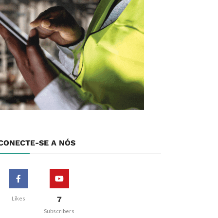
CONECTE-SE A NÓS
7
Likes
Subscribers