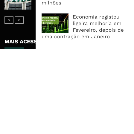
Acelera Ligação Da Zâmbia Ao
milhões
Corredor Do Lobito
Economia registou
ligeira melhoria em
Fevereiro, depois de
uma contração em Janeiro
MAIS ACESSADOS
Tempestade Tropical GEZANI Poderá
Afectar Mais De Um Milhão De
Pessoas No Centro E Sul ...
Governo admite nova operadora
para a Mozal após suspensão das
operações
CEO do Standard Bank pede ao
Governo que “saia do caminho” e
facilite os negócios