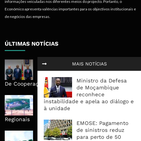
informações veiculadas nos diferentes meios do projecto. Portanto, o
Económico apresenta valências importantes para os objectivos institucionais e
de negócios das empresas.
ÚLTIMAS NOTÍCIAS
Moçambique E ECA Colocam
MAIS NOTÍCIAS
Emprego, Industrialização E
Execução No Centro Da Nova Agenda
Ministro da Defesa
De Cooperação
de Moçambique
reconhece
Nova Capacidade Cimenteira Coloca
instabilidade e apela ao diálogo e
Moçambique No Caminho Da Auto-
à unidade
Suficiência E Das Exportações
Regionais
EMOSE: Pagamento
de sinistros reduz
AfDB Aprova US$265 Milhões E
para perto de 50