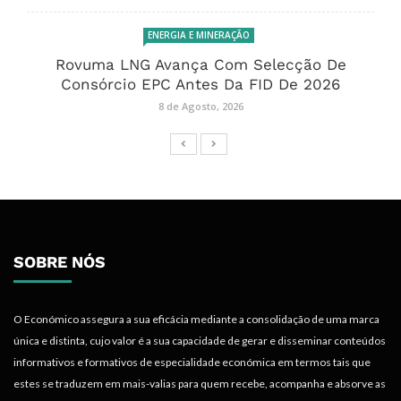
ENERGIA E MINERAÇÃO
Rovuma LNG Avança Com Selecção De
Consórcio EPC Antes Da FID De 2026
8 de Agosto, 2026
SOBRE NÓS
O Económico assegura a sua eficácia mediante a consolidação de uma marca
única e distinta, cujo valor é a sua capacidade de gerar e disseminar conteúdos
informativos e formativos de especialidade económica em termos tais que
estes se traduzem em mais-valias para quem recebe, acompanha e absorve as