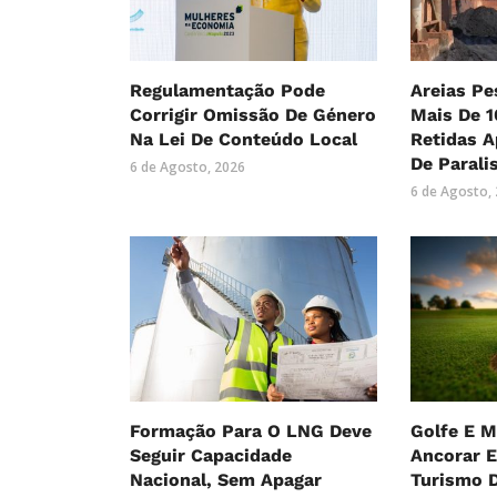
Regulamentação Pode
Areias Pe
Corrigir Omissão De Género
Mais De 1
Na Lei De Conteúdo Local
Retidas 
De Parali
6 de Agosto, 2026
6 de Agosto,
Formação Para O LNG Deve
Golfe E 
Seguir Capacidade
Ancorar E
Nacional, Sem Apagar
Turismo D