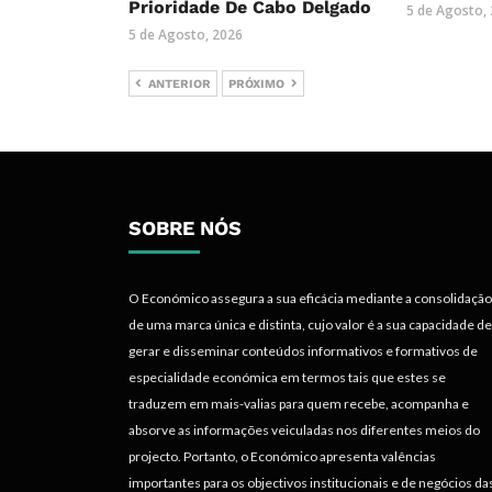
Prioridade De Cabo Delgado
5 de Agosto,
5 de Agosto, 2026
ANTERIOR
PRÓXIMO
SOBRE NÓS
O Económico assegura a sua eficácia mediante a consolidação
de uma marca única e distinta, cujo valor é a sua capacidade de
gerar e disseminar conteúdos informativos e formativos de
especialidade económica em termos tais que estes se
traduzem em mais-valias para quem recebe, acompanha e
absorve as informações veiculadas nos diferentes meios do
projecto. Portanto, o Económico apresenta valências
importantes para os objectivos institucionais e de negócios da