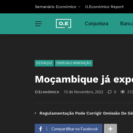
Semanário Económico
O.Económico Report
Conjuntura
Banca
DESTAQUE
ENERGIA E MINERAÇÃO
Moçambique já expo
O.Económico
13 de Novembro, 2022
0
21
Regulamentação Pode Corrigir Omissão De Gé
Compartilhar no Facebook