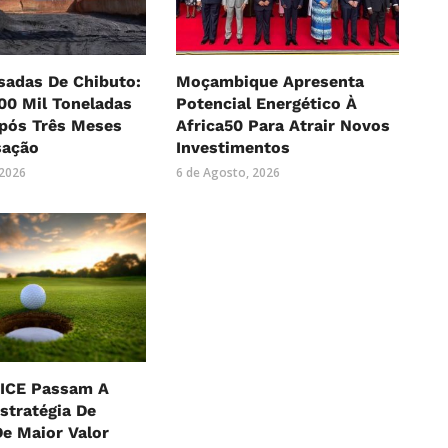
sadas De Chibuto:
Moçambique Apresenta
00 Mil Toneladas
Potencial Energético À
Após Três Meses
Africa50 Para Atrair Novos
sação
Investimentos
 2026
6 de Agosto, 2026
MICE Passam A
stratégia De
e Maior Valor