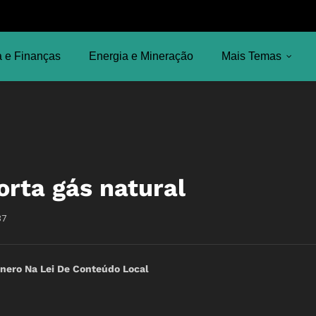
 e Finanças
Energia e Mineração
Mais Temas
rta gás natural
37
nero Na Lei De Conteúdo Local