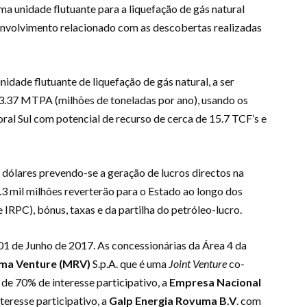
ma unidade flutuante para a liquefação de gás natural
envolvimento relacionado com as descobertas realizadas
idade flutuante de liquefação de gás natural, a ser
 3.37 MTPA (milhões de toneladas por ano), usando os
ral Sul com potencial de recurso de cerca de 15.7 TCF’s e
 dólares prevendo-se a geração de lucros directos na
.3 mil milhões reverterão para o Estado ao longo dos
 IRPC), bónus, taxas e da partilha do petróleo-lucro.
 01 de Junho de 2017. As concessionárias da Área 4 da
a Venture (MRV)
S.p.A. que é uma
Joint Venture
co-
e 70% de interesse participativo, a
Empresa Nacional
teresse participativo, a
Galp Energia Rovuma B.V
. com