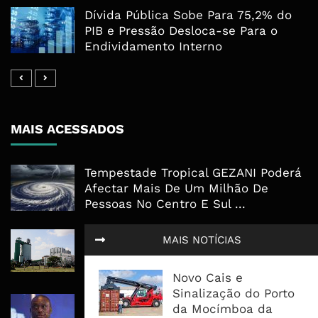
Dívida Pública Sobe Para 75,2% do
PIB e Pressão Desloca-se Para o
Endividamento Interno
MAIS ACESSADOS
Tempestade Tropical GEZANI Poderá
Afectar Mais De Um Milhão De
Pessoas No Centro E Sul ...
Governo admite nova operadora
MAIS NOTÍCIAS
para a Mozal após suspensão das
operações
Novo Cais e
Sinalização do Porto
CEO do Standard Bank pede ao
da Mocímboa da
Governo que “saia do caminho” e