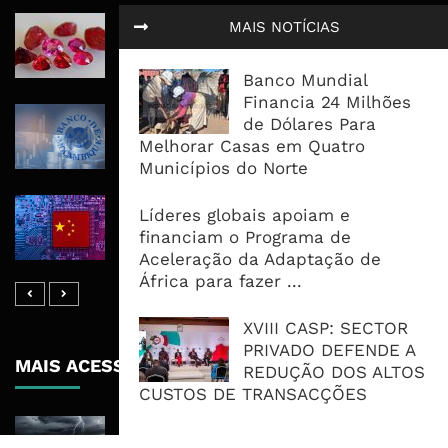
Moçambique Leva Leilão
MAIS NOTÍCIAS
Internacional de Gemas Para Dentro
do País e Procura Reter Mais Valor
Banco Mundial
Financia 24 Milhões
Banca Fecha II Trimestre Com
de Dólares Para
Capital Forte, Mas Qualidade do
Melhorar Casas em Quatro
Crédito Mostra Fortes Diferenças
Municípios do Norte
China Põe Mercado de US$28 Biliões
Líderes globais apoiam e
ao Serviço da Corrida Global Pela IA
financiam o Programa de
Aceleração da Adaptação de
África para fazer ...
XVIII CASP: SECTOR
PRIVADO DEFENDE A
MAIS ACESSADOS
REDUÇÃO DOS ALTOS
CUSTOS DE TRANSACÇÕES
Tempestade Tropical GEZANI Poderá