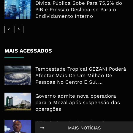
Dívida Pública Sobe Para 75,2% do
PIB e Pressão Desloca-se Para o
Endividamento Interno
MAIS ACESSADOS
Tempestade Tropical GEZANI Poderá
Afectar Mais De Um Milhão De
Pessoas No Centro E Sul ...
Governo admite nova operadora
para a Mozal após suspensão das
operações
CEO do Standard Bank pede ao
MAIS NOTÍCIAS
Governo que “saia do caminho” e