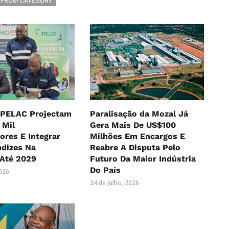
 FROM CATEGORY
FPELAC Projectam
Paralisação da Mozal Já
 Mil
Gera Mais De US$100
ores E Integrar
Milhões Em Encargos E
ndizes Na
Reabre A Disputa Pelo
 Até 2029
Futuro Da Maior Indústria
Do País
2026
24 de Julho, 2026