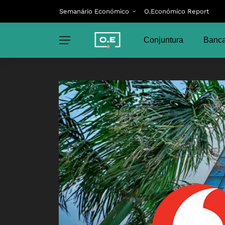
Semanário Económico
O.Económico Report
Conjuntura
Banca