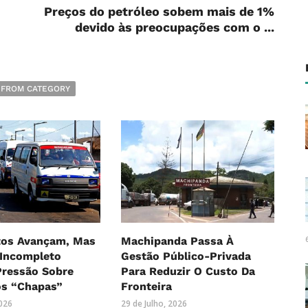
Preços do petróleo sobem mais de 1%
devido às preocupações com o ...
 FROM CATEGORY
os Avançam, Mas
Machipanda Passa À
 Incompleto
Gestão Público-Privada
ressão Sobre
Para Reduzir O Custo Da
os “Chapas”
Fronteira
2026
29 de Julho, 2026