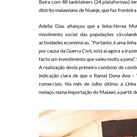
Beira com 48 tanktainers (24 plataformas) te
distrito malawiano de Nsanje, que faz fronteir
Adelio Dias afiançou que a linha-férrea Mu
movimento social das populações circulan
actividades económicas. “Portanto, é uma linha
por causa da Guerra Civil, está aí agora a traze
facto um investimento que valeu muito a pena”. 
A realização deste primeiro comboio de combus
indicação clara de que o Ramal Dona Ana – Vi
comerciais. No mês de Julho último, a Linh
melaço, numa importação do Malawi, a partir d