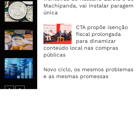
Economia Moçambicana Procura
Machipanda, vai instalar paragem
Recuperar em 2026, Mas Crédito,
única
Dívida e Divisas Limitam Aceleração
CTA propõe isenção
Commodities Agrícolas Entram Numa
fiscal prolongada
Nova Fase de Risco Após Meses de
para dinamizar
Oferta Confortável
conteúdo local nas compras
públicas
Dívida Pública Sobe Para 75,2% do
PIB e Pressão Desloca-se Para o
Novo ciclo, os mesmos problemas
Endividamento Interno
e as mesmas promessas
MAIS ACESSADOS
Tempestade Tropical GEZANI Poderá
Afectar Mais De Um Milhão De