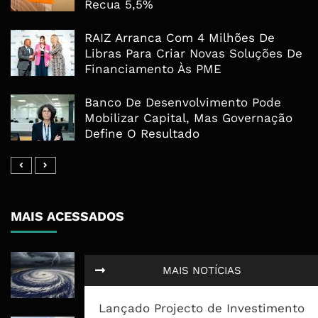
Recua 5,5%
RAIZ Arranca Com 4 Milhões De
Libras Para Criar Novas Soluções De
Financiamento Às PME
Banco De Desenvolvimento Pode
Mobilizar Capital, Mas Governação
Define O Resultado
MAIS ACESSADOS
Tempestade Tropical GEZANI Poderá
MAIS NOTÍCIAS
Afectar Mais De Um Milhão De
Pessoas No Centro E Sul ...
Lançado Projecto de Investimento