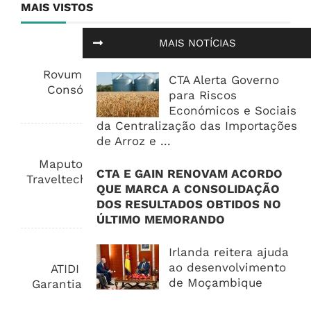
MAIS VISTOS
MAIS NOTÍCIAS
ENERGIA E MINERAÇÃO
Rovuma LNG Avança Com Selecção De
CTA Alerta Governo
Consórcio EPC Antes Da FID De 2026
para Riscos
8 de Agosto, 2026
Económicos e Sociais
da Centralização das Importações
de Arroz e ...
DESTAQUE
Maputo Vai Acolher Cimeira Africana De
CTA E GAIN RENOVAM ACORDO
Traveltech E Coloca Digitalização No Centro
QUE MARCA A CONSOLIDAÇÃO
Da Agenda Turística
DOS RESULTADOS OBTIDOS NO
8 de Agosto, 2026
ÚLTIMO MEMORANDO
ÁFRICA
Irlanda reitera ajuda
ao desenvolvimento
ATIDI Quer Duplicar Capital E Elevar
de Moçambique
Garantias Para US$20 Mil Milhões Por Ano
8 de Agosto, 2026