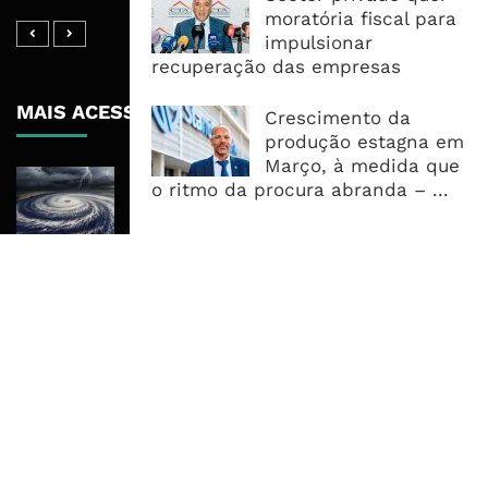
moratória fiscal para
impulsionar
recuperação das empresas
MAIS ACESSADOS
Crescimento da
produção estagna em
Março, à medida que
Tempestade Tropical GEZANI Poderá
o ritmo da procura abranda – ...
Afectar Mais De Um Milhão De
Pessoas No Centro E Sul ...
Governo admite nova operadora
para a Mozal após suspensão das
operações
CEO do Standard Bank pede ao
Governo que “saia do caminho” e
facilite os negócios