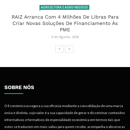
AGRICULTURA E AGRO-NEGÓCIO
RAIZ Arranca Com 4 Milhões De Libras Para
Criar Novas Soluções De Financiamento Às
PME
6 de Agosto, 2026
SOBRE NÓS
O Económico assegura a sua eficácia mediante a consolidação de uma marca
única e distinta, cujo valor é a sua capacidade de gerar e disseminar conteúdos
informativos e formativos de especialidade económica em termos tais que
estes se traduzem em mais-valias para quem recebe, acompanha e absorve as