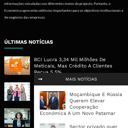
informações veiculadas nos diferentes meios do projecto. Portanto, o
Económico apresenta valências importantes para os objectivos institucionais e
de negócios das empresas.
ÚLTIMAS NOTÍCIAS
BCI Lucra 3,34 Mil Milhões De
Meticais, Mas Crédito A Clientes
Recua 5,5%
MAIS NOTÍCIAS
RAIZ Arranca Com 4 Milhões De
Libras Para Criar Novas Soluções De
Moçambique E Rússia
Financiamento Às PME
Querem Elevar
Cooperação
Banco De Desenvolvimento Pode
Económica A Um Novo Patamar
Mobilizar Capital, Mas Governação
Define O Resultado
Sector privado quer