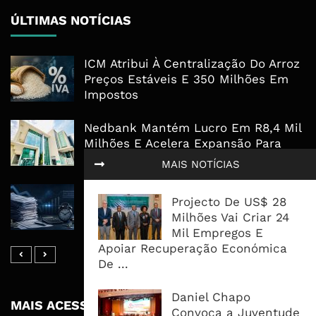
ÚLTIMAS NOTÍCIAS
ICM Atribui À Centralização Do Arroz
Preços Estáveis E 350 Milhões Em
Impostos
Nedbank Mantém Lucro Em R8,4 Mil
Milhões E Acelera Expansão Para
África Oriental
MAIS NOTÍCIAS
Reembolsos Do IVA Sobem Para 4,5
Projecto De US$ 28
Mil Milhões, Mas Morosidade
Milhões Vai Criar 24
Mantém Empresas A Financiar O ...
Mil Empregos E
Apoiar Recuperação Económica
De ...
Daniel Chapo
MAIS ACESSADOS
Convoca a Juventude