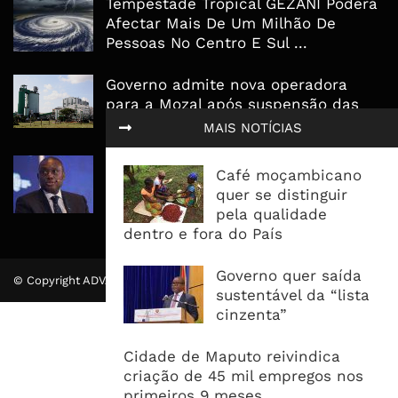
Tempestade Tropical GEZANI Poderá
Afectar Mais De Um Milhão De
Pessoas No Centro E Sul ...
Governo admite nova operadora
para a Mozal após suspensão das
operações
MAIS NOTÍCIAS
CEO do Standard Bank pede ao
Café moçambicano
Governo que “saia do caminho” e
quer se distinguir
facilite os negócios
pela qualidade
dentro e fora do País
Governo quer saída
© Copyright ADVALUE. Todos Direitos Reservados.
sustentável da “lista
cinzenta”
Cidade de Maputo reivindica
criação de 45 mil empregos nos
primeiros 9 meses