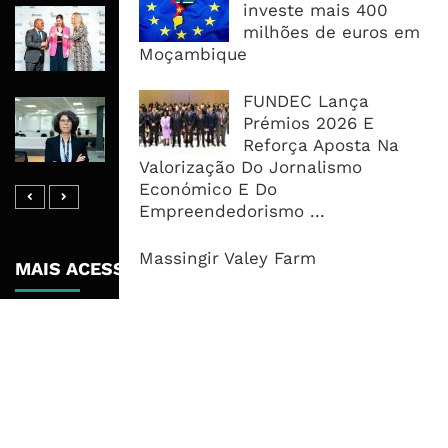
investe mais 400
RAIZ Arranca Com 4 Milhões De
milhões de euros em
Libras Para Criar Novas Soluções De
Moçambique
Financiamento Às PME
FUNDEC Lança
Banco De Desenvolvimento Pode
Prémios 2026 E
Mobilizar Capital, Mas Governação
Reforça Aposta Na
Define O Resultado
Valorização Do Jornalismo
Económico E Do
Empreendedorismo ...
Massingir Valey Farm
MAIS ACESSADOS
Tempestade Tropical GEZANI Poderá
Afectar Mais De Um Milhão De
Pessoas No Centro E Sul ...
Governo admite nova operadora
para a Mozal após suspensão das