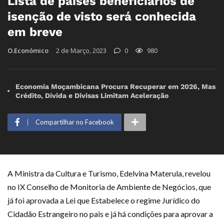
Lista de países beneficiários de
isenção de visto será conhecida
em breve
O.Económico
2 de Março, 2023
0
980
Economia Moçambicana Procura Recuperar em 2026, Mas
Crédito, Dívida e Divisas Limitam Aceleração
Compartilhar no Facebook
A Ministra da Cultura e Turismo, Edelvina Materula, revelou
no IX Conselho de Monitoria de Ambiente de Negócios, que
já foi aprovada a Lei que Estabelece o regime Jurídico do
Cidadão Estrangeiro no pais e já há condições para aprovar a